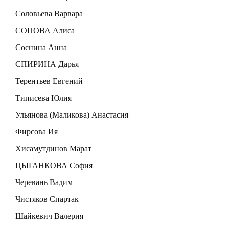
Соловьева Варвара
СОПОВА Алиса
Соснина Анна
СПИРИНА Дарья
Терентьев Евгений
Типисева Юлия
Ульянова (Маликова) Анастасия
Фирсова Ия
Хисамутдинов Марат
ЦЫГАНКОВА София
Черевань Вадим
Чистяков Спартак
Шайкевич Валерия