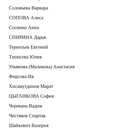
Соловьева Варвара
СОПОВА Алиса
Соснина Анна
СПИРИНА Дарья
Терентьев Евгений
Типисева Юлия
Ульянова (Маликова) Анастасия
Фирсова Ия
Хисамутдинов Марат
ЦЫГАНКОВА София
Черевань Вадим
Чистяков Спартак
Шайкевич Валерия