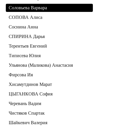
Соловьева Варвара
СОПОВА Алиса
Соснина Анна
СПИРИНА Дарья
Терентьев Евгений
Типисева Юлия
Ульянова (Маликова) Анастасия
Фирсова Ия
Хисамутдинов Марат
ЦЫГАНКОВА София
Черевань Вадим
Чистяков Спартак
Шайкевич Валерия