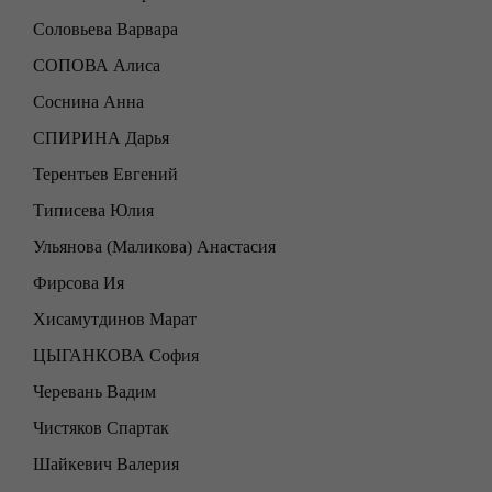
Соловьева Варвара
СОПОВА Алиса
Соснина Анна
СПИРИНА Дарья
Терентьев Евгений
Типисева Юлия
Ульянова (Маликова) Анастасия
Фирсова Ия
Хисамутдинов Марат
ЦЫГАНКОВА София
Черевань Вадим
Чистяков Спартак
Шайкевич Валерия