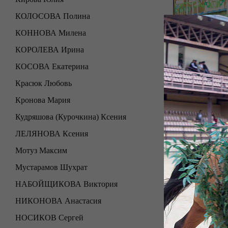
КОЛОСОВА Полина
КОННОВА Милена
КОРОЛЕВА Ирина
КОСОВА Екатерина
Красюк Любовь
Кронова Мария
Кудряшова (Курочкина) Ксения
ЛЕЛЯНОВА Ксения
Мотуз Максим
Мустарамов Шухрат
НАБОЙЩИКОВА Виктория
НИКОНОВА Анастасия
НОСИКОВ Сергей