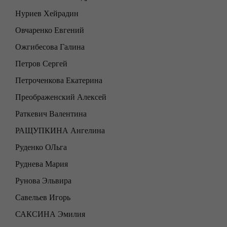
Нуриев Хейрадин
Овчаренко Евгений
Ожгибесова Галина
Петров Сергей
Петроченкова Екатерина
Преображенский Алексей
Раткевич Валентина
РАЩУПКИНА Ангелина
Руденко ОЛьга
Руднева Мария
Рунова Эльвира
Савельев Игорь
САКСИНА Эмилия