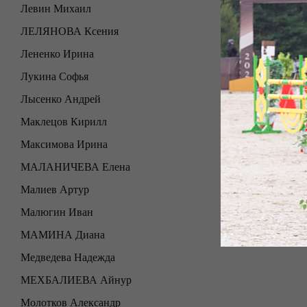
Левин Михаил
ЛЕЛЯНОВА Ксения
Лененко Ирина
Лукина Софья
Лысенко Андрей
Маклецов Кирилл
Максимова Ирина
МАЛАНИЧЕВА Елена
Малиев Артур
Малюгин Иван
МАМИНА Диана
Медведева Надежда
МЕХБАЛИЕВА Айнур
Молотков Александр