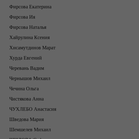
Фирсова Екатерина
Фирсова Ия
Фирсова Наталья
Хайрулина Ксения
Хисамутдинов Марат
Хурда Евгений
Черевань Вадим
Чернышов Михаил
Чечина Ольга
Чистякова Анна
ЧУХЛЕБО Анастасия
Шведова Мария
Шемшелев Михаил