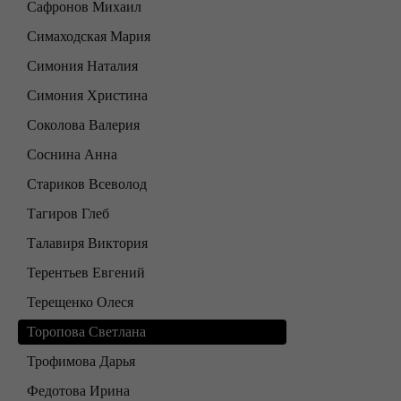
Сафронов Михаил
Симаходская Мария
Симония Наталия
Симония Христина
Соколова Валерия
Соснина Анна
Стариков Всеволод
Тагиров Глеб
Талавиря Виктория
Терентьев Евгений
Терещенко Олеся
Торопова Светлана
Трофимова Дарья
Федотова Ирина