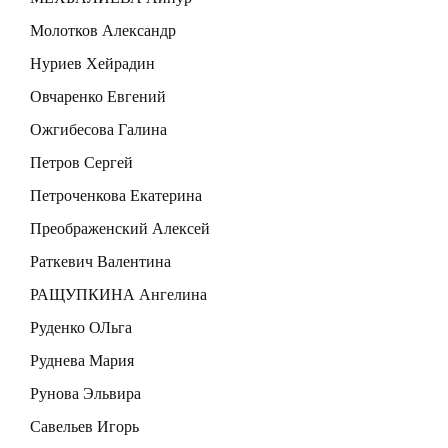
Молотков Александр
Нуриев Хейрадин
Овчаренко Евгений
Ожгибесова Галина
Петров Сергей
Петроченкова Екатерина
Преображенский Алексей
Раткевич Валентина
РАЩУПКИНА Ангелина
Руденко ОЛьга
Руднева Мария
Рунова Эльвира
Савельев Игорь