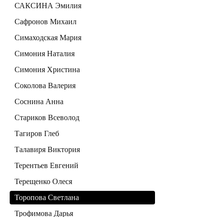
САКСИНА Эмилия
Сафронов Михаил
Симаходская Мария
Симония Наталия
Симония Христина
Соколова Валерия
Соснина Анна
Стариков Всеволод
Тагиров Глеб
Талавиря Виктория
Терентьев Евгений
Терещенко Олеся
Торопова Светлана
Трофимова Дарья