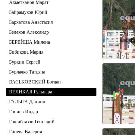
Ахметханов Марат
Байрамуков Юрий
Бархатова Анастасия
Белехов Александр
БЕРЕЙША Милена
Бибикова Мария
Буркин Сергей
Бурлачко Татьяна
ВАСЬКОВСКИЙ Богдан
ВЕЛИКАЯ Гульнара
ГАЛЫГА Даниил
Ганиев Илдар
Гашибаязов Геннадий
Гинева Валерия