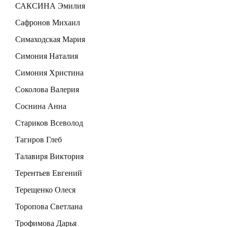
САКСИНА Эмилия
Сафронов Михаил
Симаходская Мария
Симония Наталия
Симония Христина
Соколова Валерия
Соснина Анна
Стариков Всеволод
Тагиров Глеб
Талавиря Виктория
Терентьев Евгений
Терещенко Олеся
Торопова Светлана
Трофимова Дарья