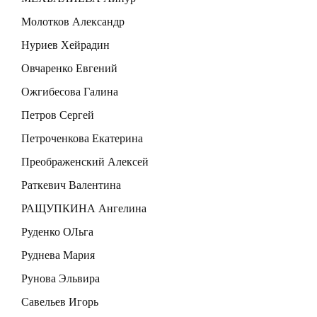
Молотков Александр
Нуриев Хейрадин
Овчаренко Евгений
Ожгибесова Галина
Петров Сергей
Петроченкова Екатерина
Преображенский Алексей
Раткевич Валентина
РАЩУПКИНА Ангелина
Руденко ОЛьга
Руднева Мария
Рунова Эльвира
Савельев Игорь