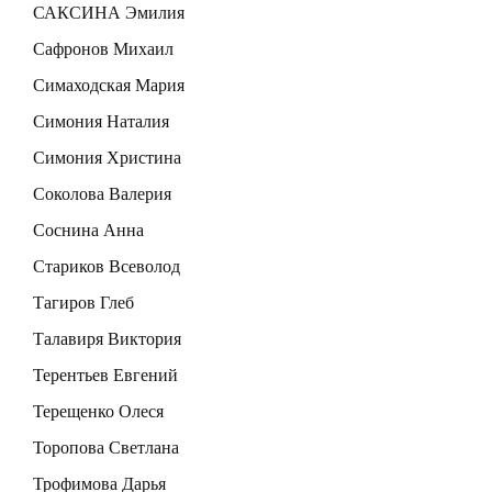
САКСИНА Эмилия
Сафронов Михаил
Симаходская Мария
Симония Наталия
Симония Христина
Соколова Валерия
Соснина Анна
Стариков Всеволод
Тагиров Глеб
Талавиря Виктория
Терентьев Евгений
Терещенко Олеся
Торопова Светлана
Трофимова Дарья