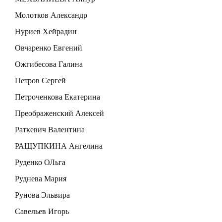
Молотков Александр
Нуриев Хейрадин
Овчаренко Евгений
Ожгибесова Галина
Петров Сергей
Петроченкова Екатерина
Преображенский Алексей
Раткевич Валентина
РАЩУПКИНА Ангелина
Руденко ОЛьга
Руднева Мария
Рунова Эльвира
Савельев Игорь