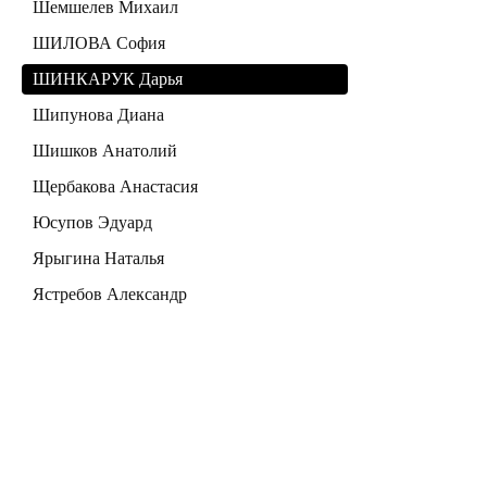
Шемшелев Михаил
ШИЛОВА София
ШИНКАРУК Дарья
Шипунова Диана
Шишков Анатолий
Щербакова Анастасия
Юсупов Эдуард
Ярыгина Наталья
Ястребов Александр