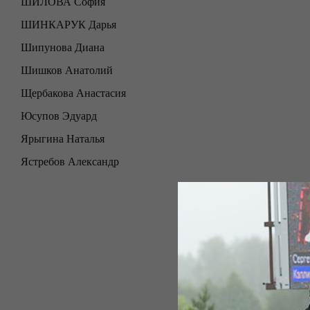
ШИЛОВА София
ШИНКАРУК Дарья
Шипунова Диана
Шишков Анатолий
Щербакова Анастасия
Юсупов Эдуард
Ярыгина Наталья
Ястребов Александр