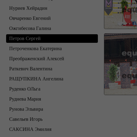
Нуриев Хейрадин
Овчаренко Евгений
Ожгибесова Галина
Петров Сергей
Петроченкова Екатерина
Преображенский Алексей
Раткевич Валентина
РАЩУПКИНА Ангелина
Руденко ОЛьга
Руднева Мария
Рунова Эльвира
Савельев Игорь
САКСИНА Эмилия