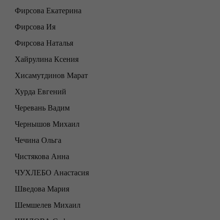
Фирсова Екатерина
Фирсова Ия
Фирсова Наталья
Хайрулина Ксения
Хисамутдинов Марат
Хурда Евгений
Черевань Вадим
Чернышов Михаил
Чечина Ольга
Чистякова Анна
ЧУХЛЕБО Анастасия
Шведова Мария
Шемшелев Михаил