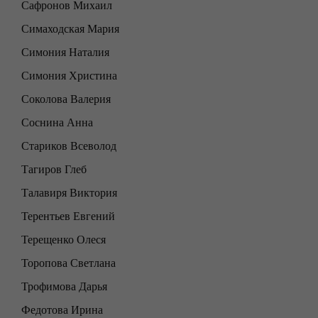
Сафронов Михаил
Симаходская Мария
Симония Наталия
Симония Христина
Соколова Валерия
Соснина Анна
Стариков Всеволод
Тагиров Глеб
Талавиря Виктория
Терентьев Евгений
Терещенко Олеся
Торопова Светлана
Трофимова Дарья
Федотова Ирина