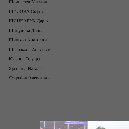
Шемшелев Михаил
ШИЛОВА София
ШИНКАРУК Дарья
Шипунова Диана
Шишков Анатолий
Щербакова Анастасия
Юсупов Эдуард
Ярыгина Наталья
Ястребов Александр