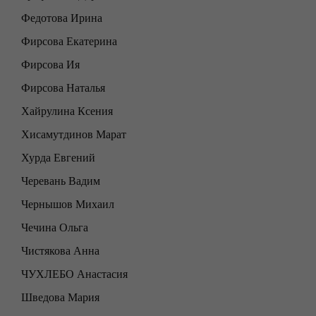
Федотова Ирина
Фирсова Екатерина
Фирсова Ия
Фирсова Наталья
Хайрулина Ксения
Хисамутдинов Марат
Хурда Евгений
Черевань Вадим
Чернышов Михаил
Чечина Ольга
Чистякова Анна
ЧУХЛЕБО Анастасия
Шведова Мария