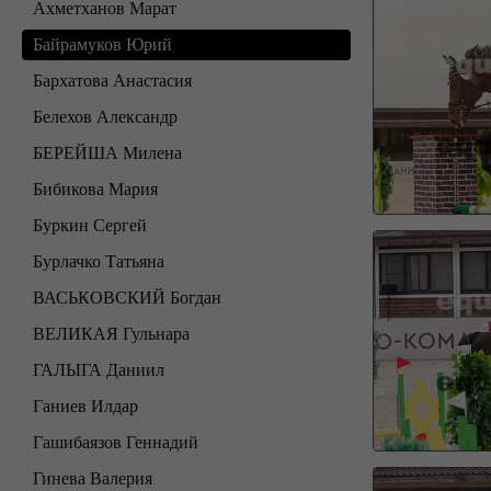
Ахметханов Марат
Байрамуков Юрий
Бархатова Анастасия
Белехов Александр
БЕРЕЙША Милена
Бибикова Мария
Буркин Сергей
Бурлачко Татьяна
ВАСЬКОВСКИЙ Богдан
ВЕЛИКАЯ Гульнара
ГАЛЫГА Даниил
Ганиев Илдар
Гашибаязов Геннадий
Гинева Валерия