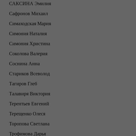
САКСИНА Эмилия
Сафронов Михаил
Симаходская Мария
Симония Наталия
Симония Христина
Соколова Валерия
Соснина Анна
Стариков Всеволод
Тагиров Глеб
Талавиря Виктория
Терентьев Евгений
Терещенко Олеся
Торопова Светлана
Трофимова Дарья