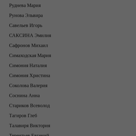
Руднева Мария
Рунова Эльвира
Савельев Игорь
САКСИНА Эмилия
Сафронов Михаил
Симаходская Мария
Симония Наталия
Симония Христина
Соколова Валерия
Соснина Анна
Стариков Всеволод
Тагиров Глеб
Талавиря Виктория
Терентьев Евгений