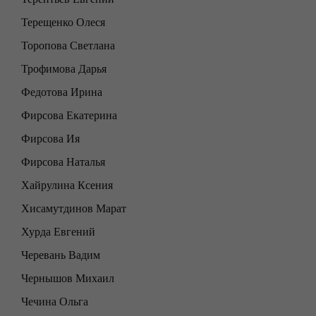
Терещенко Олеся
Торопова Светлана
Трофимова Дарья
Федотова Ирина
Фирсова Екатерина
Фирсова Ия
Фирсова Наталья
Хайрулина Ксения
Хисамутдинов Марат
Хурда Евгений
Черевань Вадим
Чернышов Михаил
Чечина Ольга