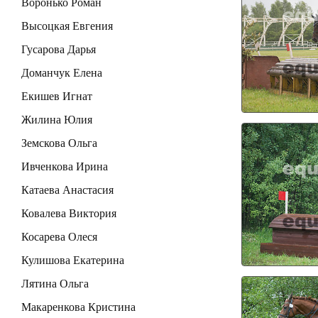
Воронько Роман
Высоцкая Евгения
Гусарова Дарья
Доманчук Елена
Екишев Игнат
Жилина Юлия
Земскова Ольга
Ивченкова Ирина
Катаева Анастасия
Ковалева Виктория
Косарева Олеся
Кулишова Екатерина
Лятина Ольга
Макаренкова Кристина