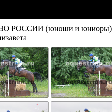
 РОССИИ (юноши и юниоры), С
изавета