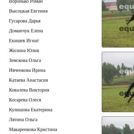
Воронько Роман
Высоцкая Евгения
Гусарова Дарья
Доманчук Елена
Екишев Игнат
Жилина Юлия
Земскова Ольга
Ивченкова Ирина
Катаева Анастасия
Ковалева Виктория
Косарева Олеся
Кулишова Екатерина
Лятина Ольга
Макаренкова Кристина