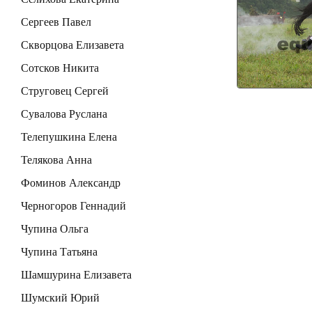
Сергеев Павел
Скворцова Елизавета
Сотсков Никита
Струговец Сергей
Сувалова Руслана
Телепушкина Елена
Телякова Анна
Фоминов Александр
Черногоров Геннадий
Чупина Ольга
Чупина Татьяна
Шамшурина Елизавета
Шумский Юрий