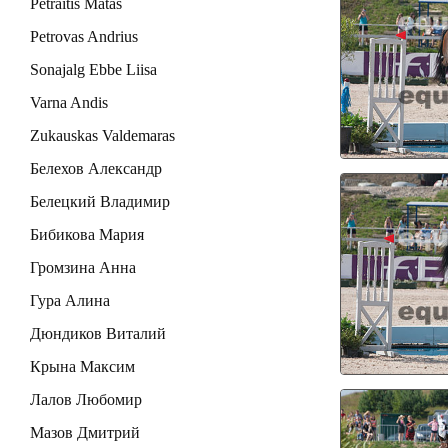
Petraitis Matas
Petrovas Andrius
Sonajalg Ebbe Liisa
Varna Andis
Zukauskas Valdemaras
Белехов Александр
Белецкий Владимир
Бибикова Мария
Громзина Анна
Гура Алина
Дюндиков Виталий
Крына Максим
Лалов Любомир
Мазов Дмитрий