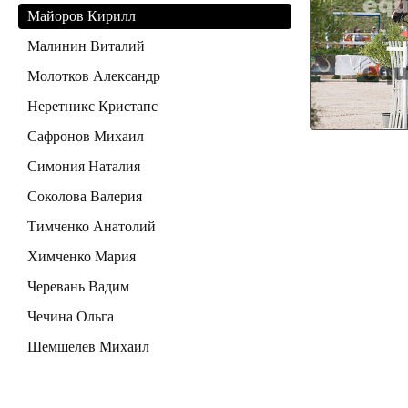
Майоров Кирилл
Малинин Виталий
Молотков Александр
Неретникс Кристапс
Сафронов Михаил
Симония Наталия
Соколова Валерия
Тимченко Анатолий
Химченко Мария
Черевань Вадим
Чечина Ольга
Шемшелев Михаил