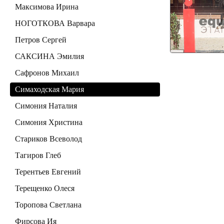
Максимова Ирина
НОГОТКОВА Варвара
Петров Сергей
САКСИНА Эмилия
Сафронов Михаил
Симаходская Мария
Симония Наталия
Симония Христина
Стариков Всеволод
Тагиров Глеб
Терентьев Евгений
Терещенко Олеся
Торопова Светлана
Фирсова Ия