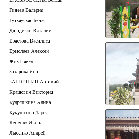
Гинева Валерия
Гуткаускас Бенас
Дюндиков Виталий
Ерастова Василиса
Ермолаев Алексей
Жих Павел
Захарова Яна
ЗАШЛЯПИН Артемий
Крашевич Виктория
Кудряшкина Алина
Кукушкина Дарья
Лененко Ирина
Лысенко Андрей