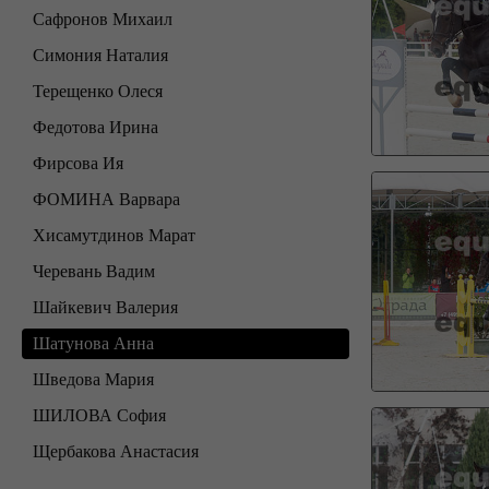
Сафронов Михаил
Симония Наталия
Терещенко Олеся
Федотова Ирина
Фирсова Ия
ФОМИНА Варвара
Хисамутдинов Марат
Черевань Вадим
Шайкевич Валерия
Шатунова Анна
Шведова Мария
ШИЛОВА София
Щербакова Анастасия