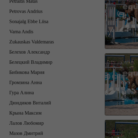
Petraitis Matas
Petrovas Andrius
Sonajalg Ebbe Liisa
Varna Andis
Zukauskas Valdemaras
Белехов Александр
Белецкий Владимир
Бибикова Мария
Громзина Анна
Гура Алина
Дюндиков Виталий
Крына Максим
Лалов Любомир
Мазов Дмитрий