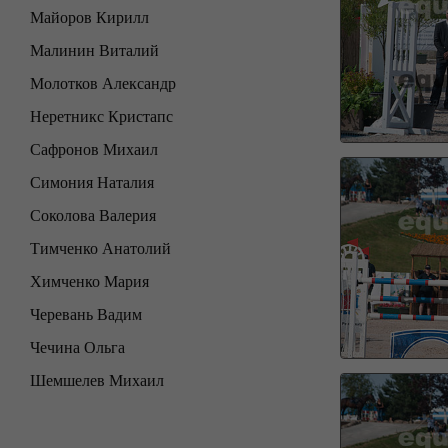
Майоров Кирилл
Малинин Виталий
Молотков Александр
Неретникс Кристапс
Сафронов Михаил
Симония Наталия
Соколова Валерия
Тимченко Анатолий
Химченко Мария
Черевань Вадим
Чечина Ольга
Шемшелев Михаил