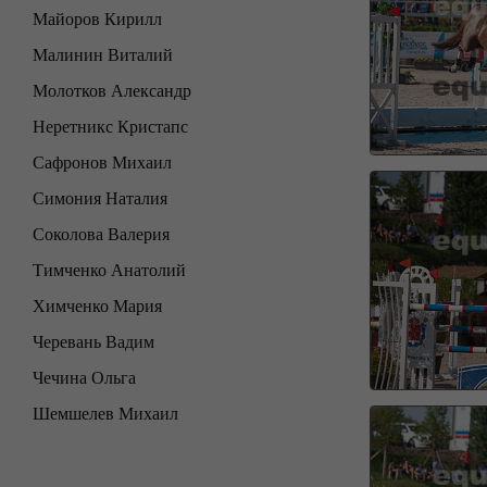
Майоров Кирилл
Малинин Виталий
Молотков Александр
Неретникс Кристапс
Сафронов Михаил
Симония Наталия
Соколова Валерия
Тимченко Анатолий
Химченко Мария
Черевань Вадим
Чечина Ольга
Шемшелев Михаил