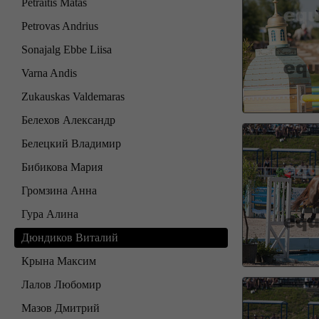
Petraitis Matas
Petrovas Andrius
Sonajalg Ebbe Liisa
Varna Andis
Zukauskas Valdemaras
Белехов Александр
Белецкий Владимир
Бибикова Мария
Громзина Анна
Гура Алина
Дюндиков Виталий
Крына Максим
Лалов Любомир
Мазов Дмитрий