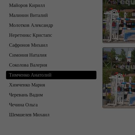
Майоров Кирилл
Малинин Виталий
Молотков Александр
Неретникс Кристапс
Сафронов Михаил
Симония Наталия
Соколова Валерия
Тимченко Анатолий
Химченко Мария
Черевань Вадим
Чечина Ольга
Шемшелев Михаил