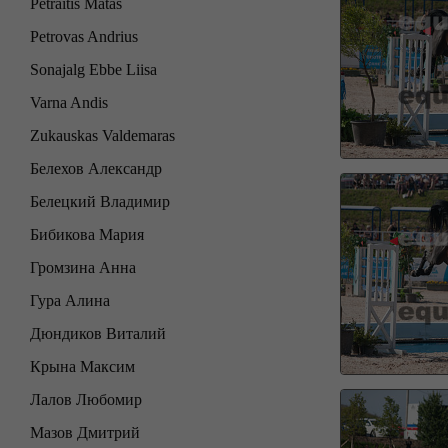
Petraitis Matas
Petrovas Andrius
Sonajalg Ebbe Liisa
Varna Andis
Zukauskas Valdemaras
Белехов Александр
Белецкий Владимир
Бибикова Мария
Громзина Анна
Гура Алина
Дюндиков Виталий
Крына Максим
Лалов Любомир
Мазов Дмитрий