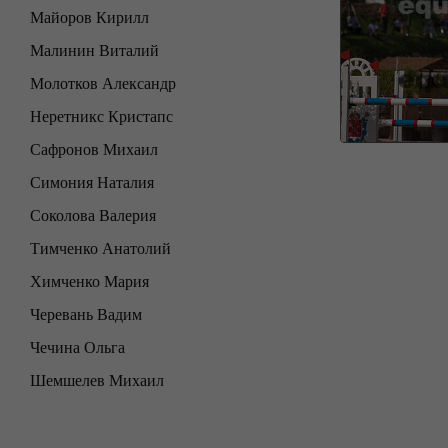
Майоров Кирилл
Малинин Виталий
Молотков Александр
Неретникс Кристапс
Сафронов Михаил
Симония Наталия
Соколова Валерия
Тимченко Анатолий
Химченко Мария
Черевань Вадим
Чечина Ольга
Шемшелев Михаил