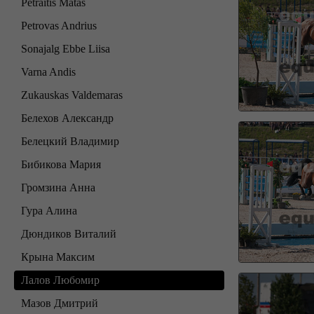
Petraitis Matas
Petrovas Andrius
Sonajalg Ebbe Liisa
Varna Andis
Zukauskas Valdemaras
Белехов Александр
Белецкий Владимир
Бибикова Мария
Громзина Анна
Гура Алина
Дюндиков Виталий
Крына Максим
Лалов Любомир
Мазов Дмитрий