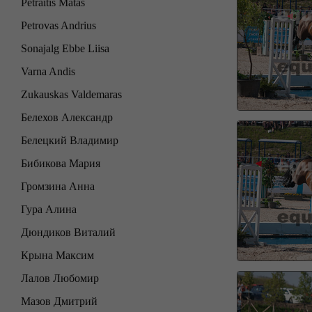
Petraitis Matas
Petrovas Andrius
Sonajalg Ebbe Liisa
Varna Andis
Zukauskas Valdemaras
Белехов Александр
Белецкий Владимир
Бибикова Мария
Громзина Анна
Гура Алина
Дюндиков Виталий
Крына Максим
Лалов Любомир
Мазов Дмитрий