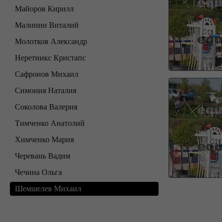
Майоров Кирилл
Малинин Виталий
Молотков Александр
Неретникс Кристапс
Сафронов Михаил
Симония Наталия
Соколова Валерия
Тимченко Анатолий
Химченко Мария
Черевань Вадим
Чечина Ольга
Шемшелев Михаил