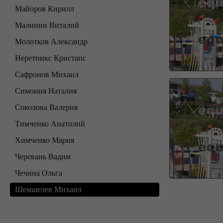
Майоров Кирилл
Малинин Виталий
Молотков Александр
Неретникс Кристапс
Сафронов Михаил
Симония Наталия
Соколова Валерия
Тимченко Анатолий
Химченко Мария
Черевань Вадим
Чечина Ольга
Шемшелев Михаил