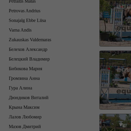
Petraitis Matas
Petrovas Andrius
Sonajalg Ebbe Liisa
Varna Andis
Zukauskas Valdemaras
Белехов Александр
Белецкий Владимир
Бибикова Мария
Громзина Анна
Гура Алина
Дюндиков Виталий
Крына Максим
Лалов Любомир
Мазов Дмитрий