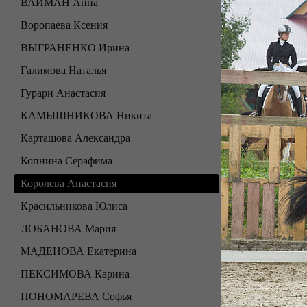
ВАЙМАН Анна
Воропаева Ксения
ВЫГРАНЕНКО Ирина
Галимова Наталья
Гурари Анастасия
КАМЫШНИКОВА Никита
Карташова Александра
Копнина Серафима
Королева Анастасия
Красильникова Юлиса
ЛОБАНОВА Мария
МАДЕНОВА Екатерина
ПЕКСИМОВА Карина
ПОНОМАРЕВА Софья