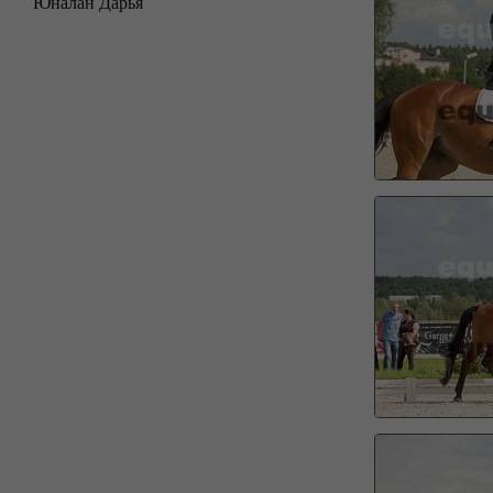
Юналан Дарья