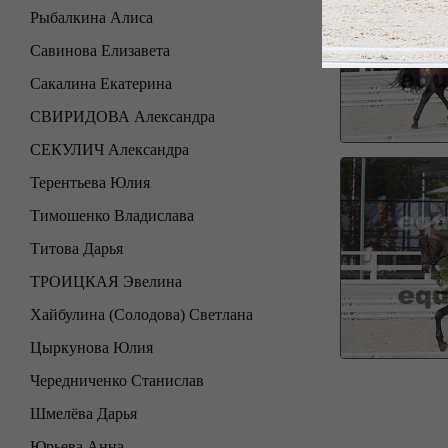
Рыбалкина Алиса
Савинова Елизавета
Сакалина Екатерина
СВИРИДОВА Александра
СЕКУЛИЧ Александра
Терентьева Юлия
Тимошенко Владислава
Титова Дарья
ТРОИЦКАЯ Эвелина
Хайбулина (Солодова) Светлана
Цыркунова Юлия
Чередниченко Станислав
Шмелёва Дарья
Юрьева Анна