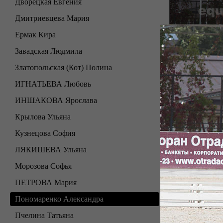
Дворецкая Евгения
Дмитриевцева Мария
Ермак Кира
Завадская Людмила
Златопольская (Кот) Полина
ИГНАТЬЕВА Любовь
ИНШАКОВА Ярослава
Крылова Ульяна
Кузнецова София
ЛЯКИШЕВА Ульяна
Морозова Софья
ПЕТРОВА Мария
Пономаренко Александра
Пчелина Татьяна