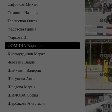
Сафронов Михаил
Симония Наталия
Терещенко Олеся
Федотова Ирина
Фирсова Ия
ФОМИНА Варвара
Хисамутдинов Марат
Черевань Вадим
Шайкевич Валерия
Шатунова Анна
Шведова Мария
ШИЛОВА София
Щербакова Анастасия