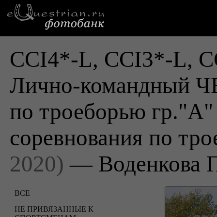
CCI4*-L, CCI3*-L, C
Лично-командный
по троеборью гр."А"
соревнования по тр
2020)
— Воденкова 
ВСЕ
НЕ ПРИВЯЗАННЫЕ К