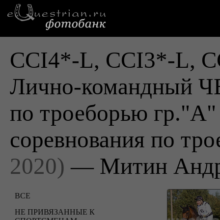
CCI4*-L, CCI3*-L, C
Лично-командный
по троеборью гр."А"
соревнования по тр
2020)
— Митин Анд
ВСЕ
НЕ ПРИВЯЗАННЫЕ К