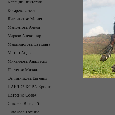
Капаций Виктория
Косарева Олеся
Литвиненко Мария
Мамонтова Алена
Марков Александр
Машинистова Светлана
Митин Андрей
Михайлова Анастасия
Настенко Михаил
Овчинникова Евгения
ПАВЛЮЧКОВА Кристина
Петренко Софья
Сиваков Виталий
Сивакова Татьяна