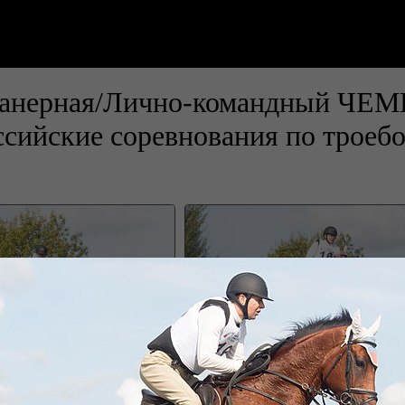
 Планерная/Лично-командный 
оссийские соревнования по трое