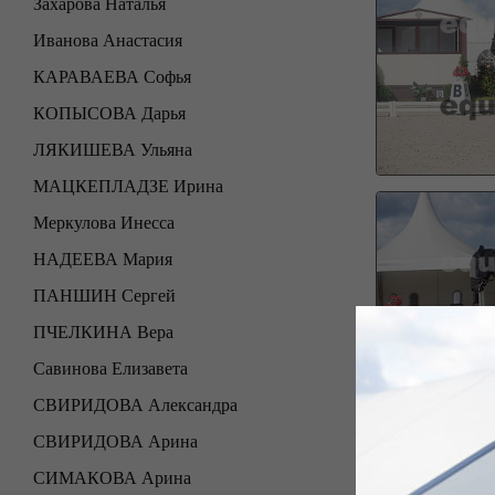
Захарова Наталья
Иванова Анастасия
КАРАВАЕВА Софья
КОПЫСОВА Дарья
ЛЯКИШЕВА Ульяна
МАЦКЕПЛАДЗЕ Ирина
Меркулова Инесса
НАДЕЕВА Мария
ПАНШИН Сергей
ПЧЕЛКИНА Вера
Савинова Елизавета
СВИРИДОВА Александра
СВИРИДОВА Арина
СИМАКОВА Арина