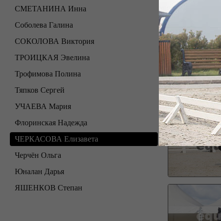
СМЕТАНИНА Инна
Соболева Галина
СОКОЛОВА Виктория
ТРОИЦКАЯ Эвелина
Трофимова Полина
Тяпков Сергей
УЧАЕВА Мария
Флоринская Надежда
ЧЕРКАСОВА Елизавета
Черчён Ольга
Юналан Дарья
ЯШЕНКОВ Степан