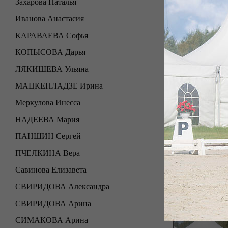
Захарова Наталья
Иванова Анастасия
КАРАВАЕВА Софья
КОПЫСОВА Дарья
ЛЯКИШЕВА Ульяна
МАЦКЕПЛАДЗЕ Ирина
Меркулова Инесса
НАДЕЕВА Мария
ПАНШИН Сергей
ПЧЕЛКИНА Вера
Савинова Елизавета
СВИРИДОВА Александра
СВИРИДОВА Арина
СИМАКОВА Арина