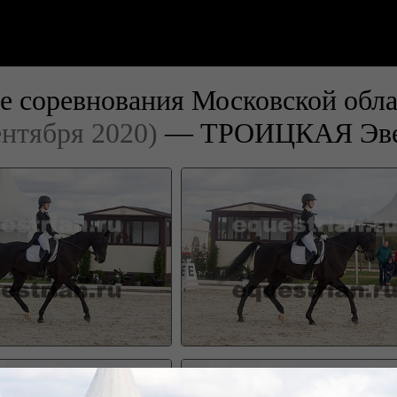
е соревнования Московской обла
ентября 2020)
— ТРОИЦКАЯ Эве