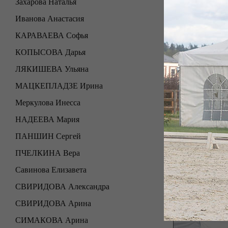
Захарова Наталья
Иванова Анастасия
КАРАВАЕВА Софья
КОПЫСОВА Дарья
ЛЯКИШЕВА Ульяна
МАЦКЕПЛАДЗЕ Ирина
Меркулова Инесса
НАДЕЕВА Мария
ПАНШИН Сергей
ПЧЕЛКИНА Вера
Савинова Елизавета
СВИРИДОВА Александра
СВИРИДОВА Арина
СИМАКОВА Арина