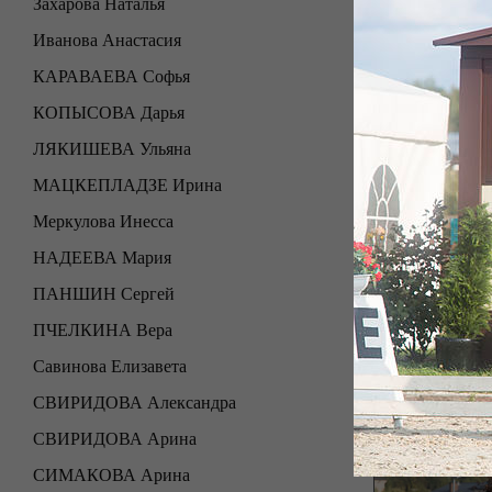
Захарова Наталья
Иванова Анастасия
КАРАВАЕВА Софья
КОПЫСОВА Дарья
ЛЯКИШЕВА Ульяна
МАЦКЕПЛАДЗЕ Ирина
Меркулова Инесса
НАДЕЕВА Мария
ПАНШИН Сергей
ПЧЕЛКИНА Вера
Савинова Елизавета
СВИРИДОВА Александра
СВИРИДОВА Арина
СИМАКОВА Арина