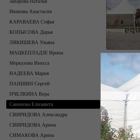
Захарова Наталья
Иванова Анастасия
КАРАВАЕВА Софья
КОПЫСОВА Дарья
ЛЯКИШЕВА Ульяна
МАЦКЕПЛАДЗЕ Ирина
Меркулова Инесса
НАДЕЕВА Мария
ПАНШИН Сергей
ПЧЕЛКИНА Вера
Савинова Елизавета
СВИРИДОВА Александра
СВИРИДОВА Арина
СИМАКОВА Арина