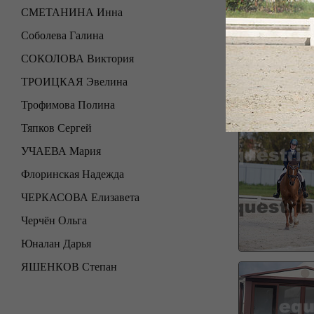
СМЕТАНИНА Инна
Соболева Галина
СОКОЛОВА Виктория
ТРОИЦКАЯ Эвелина
Трофимова Полина
Тяпков Сергей
УЧАЕВА Мария
Флоринская Надежда
ЧЕРКАСОВА Елизавета
Черчён Ольга
Юналан Дарья
ЯШЕНКОВ Степан