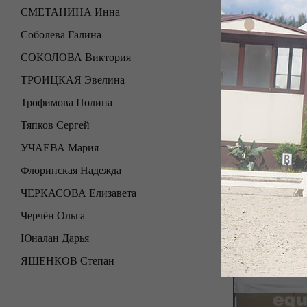
СМЕТАНИНА Инна
Соболева Галина
СОКОЛОВА Виктория
ТРОИЦКАЯ Эвелина
Трофимова Полина
Тяпков Сергей
УЧАЕВА Мария
Флоринская Надежда
ЧЕРКАСОВА Елизавета
Черчён Ольга
Юналан Дарья
ЯШЕНКОВ Степан