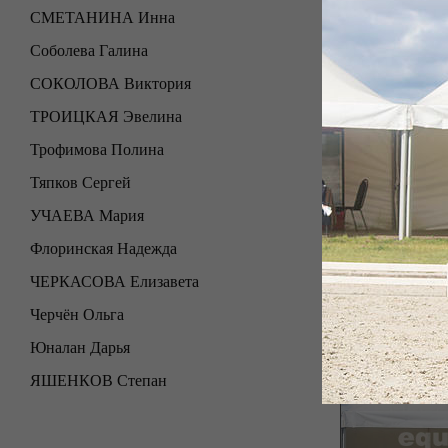
СМЕТАНИНА Инна
Соболева Галина
СОКОЛОВА Виктория
ТРОИЦКАЯ Эвелина
Трофимова Полина
Тяпков Сергей
УЧАЕВА Мария
Флоринская Надежда
ЧЕРКАСОВА Елизавета
Черчён Ольга
Юналан Дарья
ЯШЕНКОВ Степан