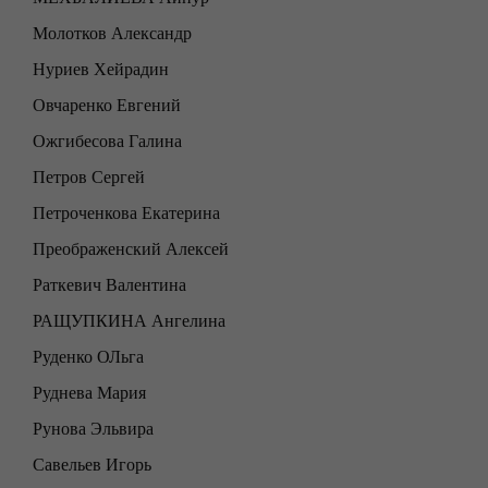
Молотков Александр
Нуриев Хейрадин
Овчаренко Евгений
Ожгибесова Галина
Петров Сергей
Петроченкова Екатерина
Преображенский Алексей
Раткевич Валентина
РАЩУПКИНА Ангелина
Руденко ОЛьга
Руднева Мария
Рунова Эльвира
Савельев Игорь