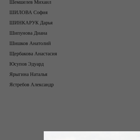
Шемшелев Михаил
ШИЛОВА София
ШИНКАРУК Дарья
Шипунова Диана
Шишков Анатолий
Щербакова Анастасия
Юсупов Эдуард
Ярыгина Наталья
Ястребов Александр