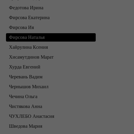
Федотова Ирина
Фирсова Екатерина
Фирсова Ия
Фирсова Наталья
Хайрулина Ксения
Хисамутдинов Марат
Хурда Евгений
Черевань Вадим
Чернышов Михаил
Чечина Ольга
Чистякова Анна
ЧУХЛЕБО Анастасия
Шведова Мария