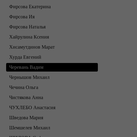
Фирсова Екатерина
Фирсова Ия
Фирсова Наталья
Хайрулина Ксения
Хисамутдинов Марат
Хурда Евгений
Черевань Вадим
Чернышов Михаил
Чечина Ольга
Чистякова Анна
ЧУХЛЕБО Анастасия
Шведова Мария
Шемшелев Михаил