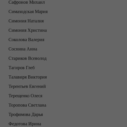
Сафронов Михаил
Симаходская Мария
Симония Наталия
Симония Христина
Соколова Валерия
Соснина Анна
Стариков Всеволод
Тагиров Глеб
Талавиря Виктория
Терентьев Евгений
Терещенко Олеся
Торопова Светлана
Трофимова Дарья
Федотова Ирина