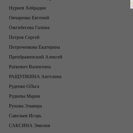
Нуриев Хейрадин
Овчаренко Евгений
Ожгибесова Галина
Петров Сергей
Петроченкова Екатерина
Преображенский Алексей
Раткевич Валентина
РАЩУПКИНА Ангелина
Руденко ОЛьга
Руднева Мария
Рунова Эльвира
Савельев Игорь
САКСИНА Эмилия