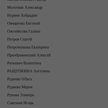
Молотков Александр
Нуриев Хейрадин
Овчаренко Евгений
Ожгибесова Галина
Петров Сергей
Петроченкова Екатерина
Преображенский Алексей
Раткевич Валентина
РАЩУПКИНА Ангелина
Руденко ОЛьга
Руднева Мария
Рунова Эльвира
Савельев Игорь