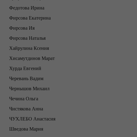
Федотова Ирина
Фирсова Екатерина
Фирсова Ия
Фирсова Наталья
Хайрулина Ксения
Хисамутдинов Марат
Хурда Евгений
Черевань Вадим
Чернышов Михаил
Чечина Ольга
Чистякова Анна
ЧУХЛЕБО Анастасия
Шведова Мария