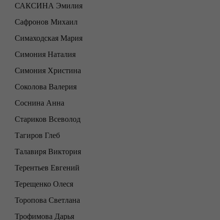
САКСИНА Эмилия
Сафронов Михаил
Симаходская Мария
Симония Наталия
Симония Христина
Соколова Валерия
Соснина Анна
Стариков Всеволод
Тагиров Глеб
Талавиря Виктория
Терентьев Евгений
Терещенко Олеся
Торопова Светлана
Трофимова Дарья