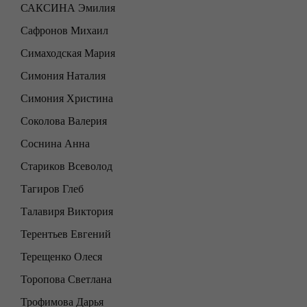
САКСИНА Эмилия
Сафронов Михаил
Симаходская Мария
Симония Наталия
Симония Христина
Соколова Валерия
Соснина Анна
Стариков Всеволод
Тагиров Глеб
Талавиря Виктория
Терентьев Евгений
Терещенко Олеся
Торопова Светлана
Трофимова Дарья