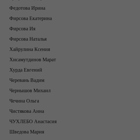
Федотова Ирина
Фирсова Екатерина
Фирсова Ия
Фирсова Наталья
Хайрулина Ксения
Хисамутдинов Марат
Хурда Евгений
Черевань Вадим
Чернышов Михаил
Чечина Ольга
Чистякова Анна
ЧУХЛЕБО Анастасия
Шведова Мария