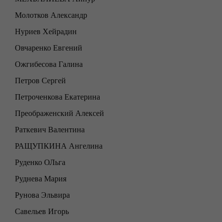
Молотков Александр
Нуриев Хейрадин
Овчаренко Евгений
Ожгибесова Галина
Петров Сергей
Петроченкова Екатерина
Преображенский Алексей
Раткевич Валентина
РАЩУПКИНА Ангелина
Руденко ОЛьга
Руднева Мария
Рунова Эльвира
Савельев Игорь