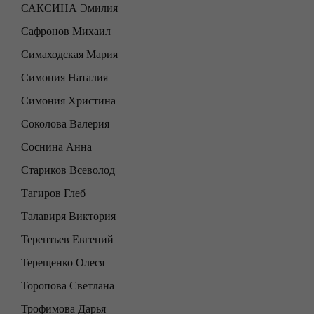
САКСИНА Эмилия
Сафронов Михаил
Симаходская Мария
Симония Наталия
Симония Христина
Соколова Валерия
Соснина Анна
Стариков Всеволод
Тагиров Глеб
Талавиря Виктория
Терентьев Евгений
Терещенко Олеся
Торопова Светлана
Трофимова Дарья