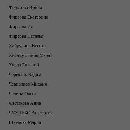
Федотова Ирина
Фирсова Екатерина
Фирсова Ия
Фирсова Наталья
Хайрулина Ксения
Хисамутдинов Марат
Хурда Евгений
Черевань Вадим
Чернышов Михаил
Чечина Ольга
Чистякова Анна
ЧУХЛЕБО Анастасия
Шведова Мария