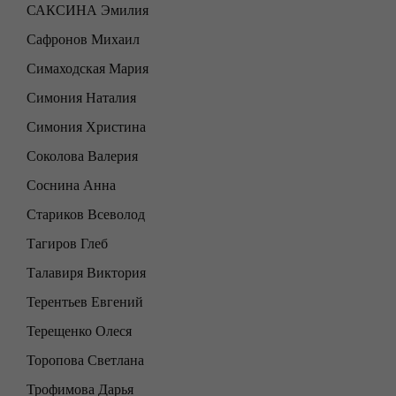
САКСИНА Эмилия
Сафронов Михаил
Симаходская Мария
Симония Наталия
Симония Христина
Соколова Валерия
Соснина Анна
Стариков Всеволод
Тагиров Глеб
Талавиря Виктория
Терентьев Евгений
Терещенко Олеся
Торопова Светлана
Трофимова Дарья