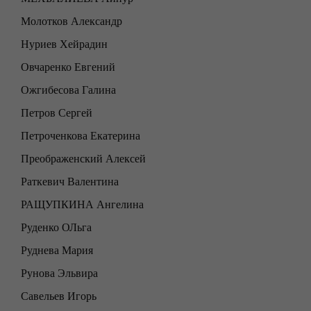
Молотков Александр
Нуриев Хейрадин
Овчаренко Евгений
Ожгибесова Галина
Петров Сергей
Петроченкова Екатерина
Преображенский Алексей
Раткевич Валентина
РАЩУПКИНА Ангелина
Руденко ОЛьга
Руднева Мария
Рунова Эльвира
Савельев Игорь