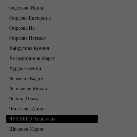
Федотова Ирина
Фирсова Екатерина
Фирсова Ия
Фирсова Наталья
Хайрулина Ксения
Хисамутдинов Марат
Хурда Евгений
Черевань Вадим
Чернышов Михаил
Чечина Ольга
Чистякова Анна
ЧУХЛЕБО Анастасия
Шведова Мария