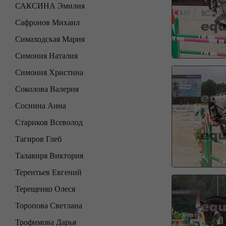
САКСИНА Эмилия
Сафронов Михаил
Симаходская Мария
Симония Наталия
Симония Христина
Соколова Валерия
Соснина Анна
Стариков Всеволод
Тагиров Глеб
Талавиря Виктория
Терентьев Евгений
Терещенко Олеся
Торопова Светлана
Трофимова Дарья