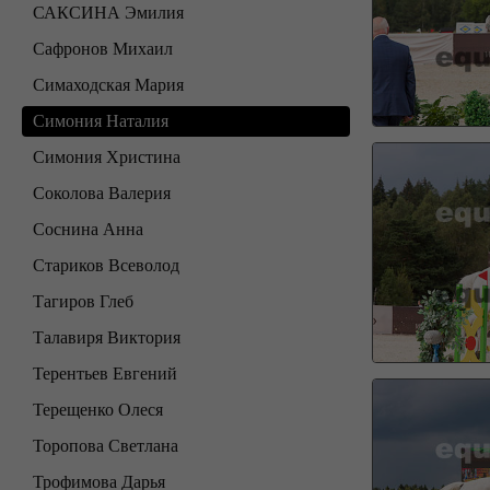
САКСИНА Эмилия
Сафронов Михаил
Симаходская Мария
Симония Наталия
Симония Христина
Соколова Валерия
Соснина Анна
Стариков Всеволод
Тагиров Глеб
Талавиря Виктория
Терентьев Евгений
Терещенко Олеся
Торопова Светлана
Трофимова Дарья