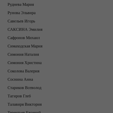
Руднева Мария
Рунова Эльвира
Савельев Игорь
САКСИНА Эмилия
Сафронов Михаил
Симаходская Мария
Симония Наталия
Симония Христина
Соколова Валерия
Соснина Анна
Стариков Всеволод
Тагиров Глеб
Талавиря Виктория
Терентьев Евгений