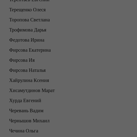
Терещенко Олеся
Торопова Светлана
Трофимова Дарья
Федотова Ирина
Фирсова Екатерина
Фирсова Ия
Фирсова Наталья
Хайрулина Ксения
Хисамутдинов Марат
Хурда Евгений
Черевань Вадим
Чернышов Михаил
Чечина Ольга