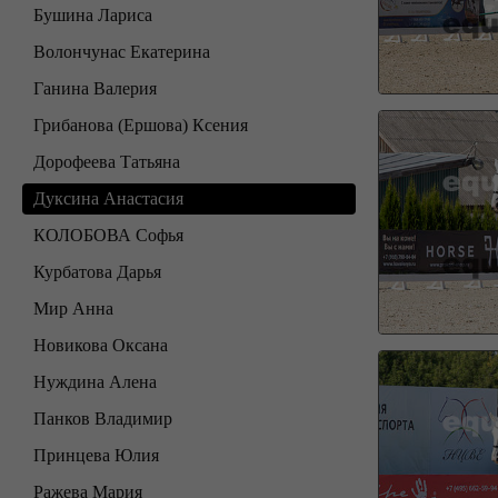
Бушина Лариса
Волончунас Екатерина
Ганина Валерия
Грибанова (Ершова) Ксения
Дорофеева Татьяна
Дуксина Анастасия
КОЛОБОВА Софья
Курбатова Дарья
Мир Анна
Новикова Оксана
Нуждина Алена
Панков Владимир
Принцева Юлия
Ражева Мария