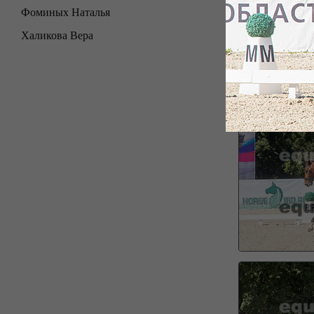
Фоминых Наталья
Халикова Вера