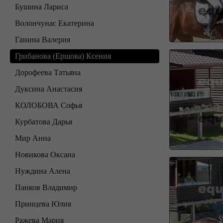
Бушина Лариса
Волончунас Екатерина
Ганина Валерия
Грибанова (Ершова) Ксения
Дорофеева Татьяна
Дуксина Анастасия
КОЛОБОВА Софья
Курбатова Дарья
Мир Анна
Новикова Оксана
Нуждина Алена
Панков Владимир
Принцева Юлия
Ражева Мария