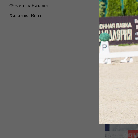
Фоминых Наталья
Халикова Вера